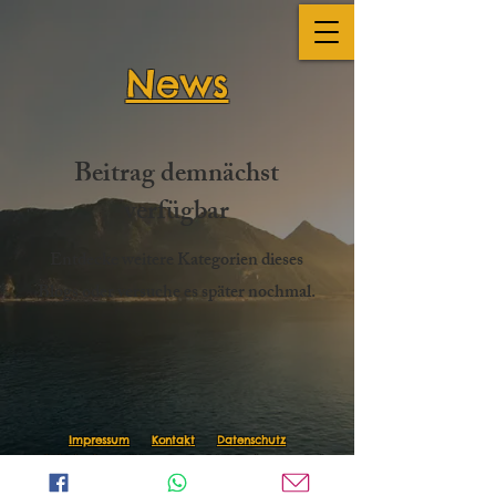
News
Beitrag demnächst
verfügbar
Entdecke weitere Kategorien dieses
Blogs oder versuche es später nochmal.
Impressum
Kontakt
Datenschutz
© 2025 by from Vikings Castle & VC Design, created
with
Wix.com