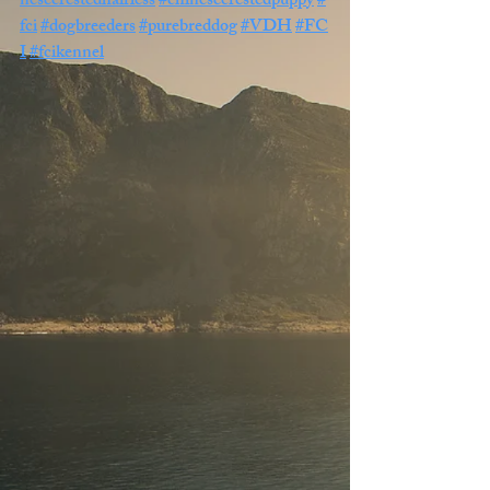
nesecrestedhairless
#chinesecrestedpuppy
#
fci
#dogbreeders
#purebreddog
#VDH
#FC
I
#fcikennel