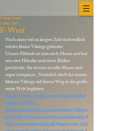
Vikings Castle
1. Dez. 2025
F-Wurf
Nach einer viel zu langen Zeit sind endlich 
wieder kleine Vikings gelandet  
Unsere Elfriede ist nun auch Mama und hat 
uns eine Hündin und einen Rüden 
geschenkt. Sie ist eine so tolle Mama und 
super entspannt . Natürlich dürft ihr unsere 
kleinen Vikings auf ihrem Weg in die große 
weite Welt begleiten
https://www.ccpedigrees.se/pedigree.php?
mother=156081
...
#chinesecrested
#chinesecresteddog
#dogbr
eederslife
#chinesecrestedhairyhairlessdog
#
chinesecrestedpowderpuff
#dogbreeder
#chi