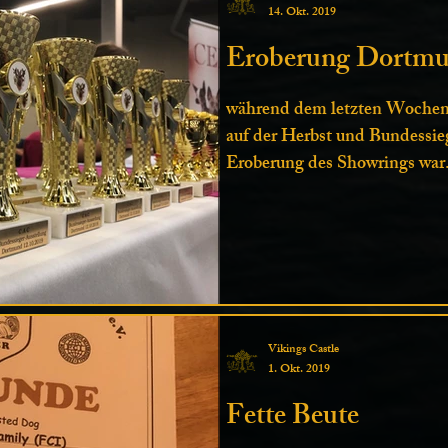
14. Okt. 2019
Eroberung Dortmu
während dem letzten Wochen
auf der Herbst und Bundessi
Eroberung des Showrings war.
Vikings Castle
1. Okt. 2019
Fette Beute