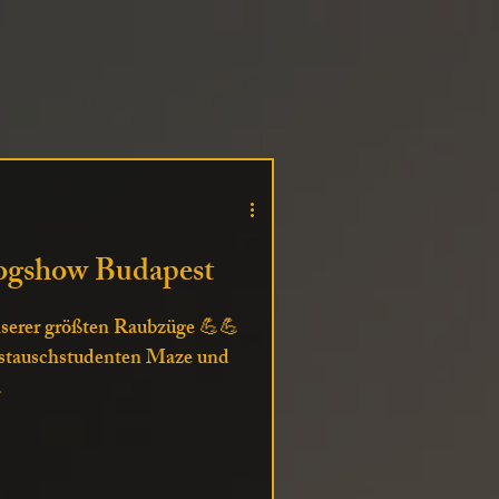
gshow Budapest
nserer größten Raubzüge 💪💪
ustauschstudenten Maze und
.