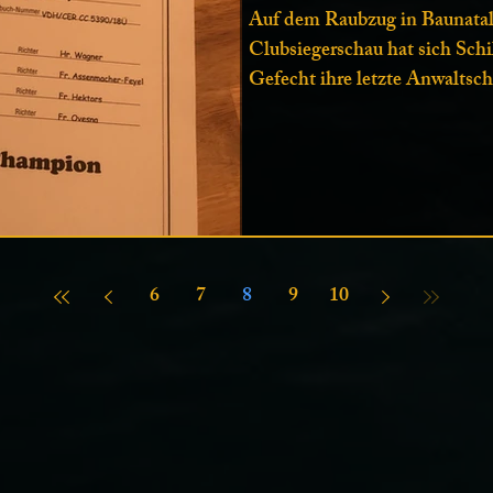
Auf dem Raubzug in Baunatal 
Clubsiegerschau hat sich Sch
Gefecht ihre letzte Anwaltscha
6
7
8
9
10