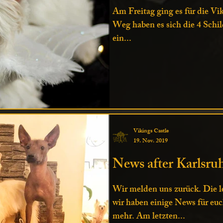
Am Freitag ging es für die V
Weg haben es sich die 4 Schi
ein...
Vikings Castle
19. Nov. 2019
News after Karlsru
Wir melden uns zurück. Die le
wir haben einige News für eu
mehr. Am letzten...