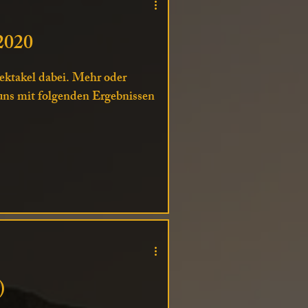
2020
ektakel dabei. Mehr oder
 uns mit folgenden Ergebnissen
)