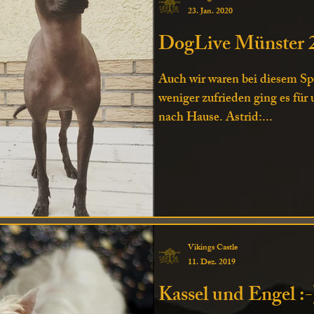
23. Jan. 2020
DogLive Münster 
Auch wir waren bei diesem Sp
weniger zufrieden ging es für
nach Hause. Astrid:...
Vikings Castle
11. Dez. 2019
Kassel und Engel :-