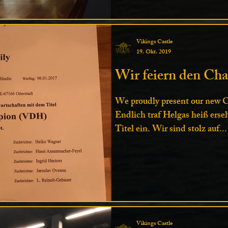
Vikings Castle
19. Okt. 2019
Wir feiern den Ch
We proudly present our new C
Endlich traf Helgas heiß er
Titel ein. Wir sind stolz auf...
Vikings Castle