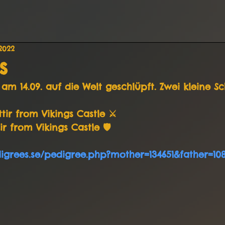
 2022
s
am 14.09. auf die Welt geschlüpft. Zwei kleine Sc
tir from Vikings Castle ⚔️
ir from Vikings Castle 🛡
igrees.se/pedigree.php?mother=134651&father=10