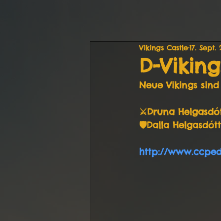
Vikings Castle
17. Sept.
D-Viking
Neue Vikings sind 
⚔️Druna Helgasdót
🛡Dalla Helgasdótt
http://www.ccped