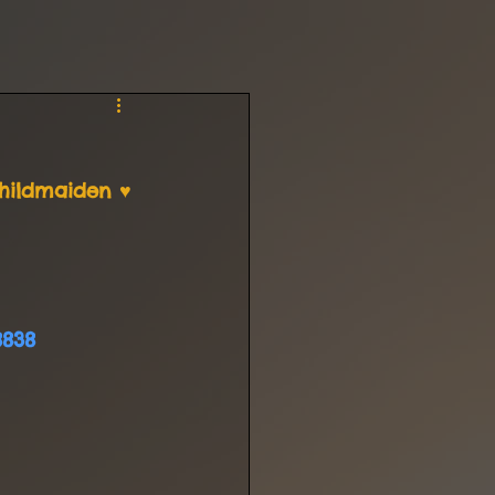
hildmaiden ♥️ 
8838