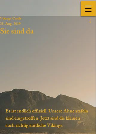
Vikings Castle
25. Aug. 2019
Sie sind da
Es ist endlich offiziell. Unsere Ahnentafeln 
sind eingetroffen. Jetzt sind die kleinen 
auch richtig amtliche Vikings.